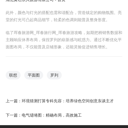
此外，颜色与灯光的搭配也需和谐配合，营造镇定的购物氛围。亮
堂的灯光可凸起商品细节，轻柔的色调则能普及整身形度。
临了珲春旅游网_珲春旅行网_珲春旅游攻略，如期把柄销售数据和
主顾响应休养布局，保捏罗列的崭新感与眩惑力。通过不断优化平
面图布局，不仅能普及店铺形象，还能灵验促进销售增长。
联想
平面图
罗列
上一篇：
环境猜测打算专科先容：培养绿色空间创意东谈主才
下一篇：
电气缱绻图：精确布局，高效施工