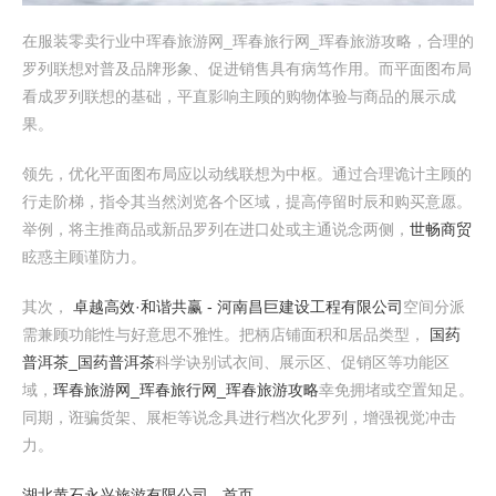
在服装零卖行业中珲春旅游网_珲春旅行网_珲春旅游攻略，合理的
罗列联想对普及品牌形象、促进销售具有病笃作用。而平面图布局
看成罗列联想的基础，平直影响主顾的购物体验与商品的展示成
果。
领先，优化平面图布局应以动线联想为中枢。通过合理诡计主顾的
行走阶梯，指令其当然浏览各个区域，提高停留时辰和购买意愿。
举例，将主推商品或新品罗列在进口处或主通说念两侧，
世畅商贸
眩惑主顾谨防力。
其次，
卓越高效·和谐共赢 - 河南昌巨建设工程有限公司
空间分派
需兼顾功能性与好意思不雅性。把柄店铺面积和居品类型，
国药
普洱茶_国药普洱茶
科学诀别试衣间、展示区、促销区等功能区
域，
珲春旅游网_珲春旅行网_珲春旅游攻略
幸免拥堵或空置知足。
同期，诳骗货架、展柜等说念具进行档次化罗列，增强视觉冲击
力。
湖北黄石永兴旅游有限公司 - 首页