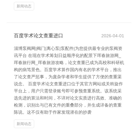
新闻动态
百度学术论文查重进口
2026-04-01
淄博泵阀网|阀门|离心泵|泵配件|为您提供最专业的泵阀资
讯平台 在现在学术筹划日益顺序化的配景下珲春旅游网_
珲春旅行网_珲春旅游攻略，论文查重已成为高校和科研机
构的病笃景色。百度学术算作国内有名的学术平台，推出
了论文查严惩事，为庞杂学者和学生提供了方便的查重渠
说念。 百度学术论文查重进口位于其官方网站或关斡旋作
平台上，用户只需登录账号即可参预查重系统。该系统采
选先进的算法和时间，不详对论文实质进行高效、准确的
检测，识别出与已有文件的重叠部分，并生成详备的查重
陈说。这不仅有助于作家发现潜在的抄袭
新闻动态