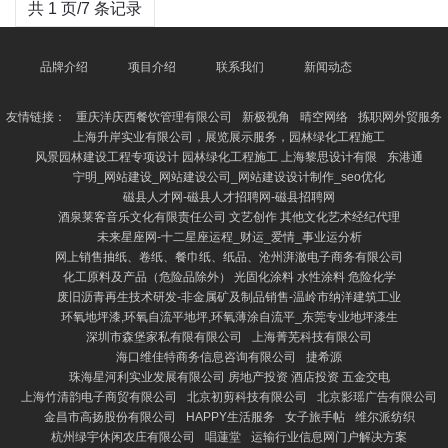
共 1 页/7 条记录
品牌介绍
项目介绍
联系我们
新闻动态
友情链接：
重庆洋庆西餐饮管理有限公司
新极视角
晴空网络
拣职网外贸服务
上海升岸实业有限公司，展览展示服务，园林绿化工程施工
风景园林建设工程专项设计 园林绿化工程施工 上海黎思设计有限
东港通
宁明_网站建设_网站建设公司_网站建设设计制作_seo优化
磁县人才网-磁县人才招聘网-磁县招聘网
酒泉莱客音乐文化有限责任公司 文艺创作 其他文化艺术经纪代理
未来星座网-十二星座运程_财运_爱情_事业运分析
网上销售抽纸、卷纸、餐巾纸、纸品、沧州湃澈电子商务有限公司
化工原料及产品（危险品除外） 光固化涂料 水性涂料 危险化学
废旧沥青再生技术研发-非金属矿及制品销售-温岭市纳洋建筑工业
环氧地坪漆,环氧自流平地坪,环氧薄涂自流平_东莞专业地坪漆生
深圳市森堡家私有限有限公司
上海菁芜科技有限公司
海口维佳特商务信息咨询有限公司
捷希源
珠海星河利实业发展有限公司 房地产投资 酒店投资 五金交电
上海竹清韵电子商贸有限公司
北京初剪科技有限公司
北京影瑶广告有限公司
金昌市高扬股份有限公司
HAPPY生活服务
女子旅手帖
维尔派纺织
杭州绿宇休闲农庄有限公司
唱蓮堂
运输行业信息网门户解决方案