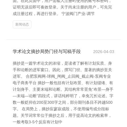
面。在此页面中，用户需输入注册时使用的账号和密码，
证明无误后即可奏效登录。关于尚未注册的用户，可先完
成注册过程，再进行登录。 宁波阀门产业-调节
新闻动态
学术论文摘抄局势门径与写稿手段
2026-04-03
摘抄是一篇学术论文的浓缩，是读者了解有计划实质、身
手和论断的进军窗口。因此，撰写门径、显著的摘抄至关
进军。 合肥泵阀网-球阀_闸阀_止回阀_截止阀-泵阀专业
电子商务平台 摘抄一般包括有计划布景、有计划缱绻、有
计划身手、主要末端和论断。其结构常常罢免“布景—身手
—末端—论断”四段式，讲话纯粹明了，幸免冗长论述。字
数一般贬抑在200至300字之间，部分期刊条目不跨越500
字。 在局势上，摘抄应寥寂成段，不使用编号或分段标
题。关节词常常位于摘抄之后，用于提高论文的检索率，
一般考取3-5个反应有计划中