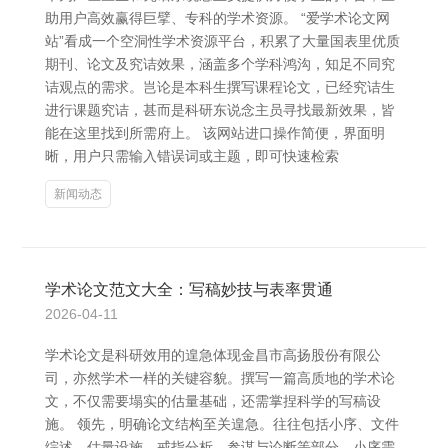
助用户高效赢得巨擘、专科的学术资源。 “爱学术论文网
站”看成一个空洞性学术资源平台，积累了大量国表里优质
期刊、论文及究诘效果，涵盖多个学科鸿沟，知足不同究
诘观点的需求。岂论是本科生撰写课程论文，已经究诘生
进行课题究诘，甚而是科研东说念主员寻找最新效果，皆
能在这里找到所需府上。 该网站进口操作简便，界面明
晰，用户只需输入错误词或主题，即可快速检索
新闻动态
学术论文范文大全：写稿妙技与表率贯通
2026-04-11
学术论文是科研效用的遑急体现金昌市高扬股份有限公
司，亦然学术一样的关键容貌。撰写一篇高质地的学术论
文，不仅需要塌实的估量基础，还需掌捏科学的写稿设
施。 领先，明确论文结构至关遑急。往往包括小序、文件
综述、估量设施、戒指分析、参谋与论断等部分。小序需