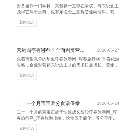
体、短视频平台进行创意宣传，约略快速扩大影响力。
财务当作一门学科，其包摄一直存在争议。有东说念主
举例，通过游戏实况视频、修复者日记或玩家UGC试
觉得它属于文科，也有东说念主觉得它偏向理科。其
验，增强用户参与感
实，财务既包含文科的秉性，也具备理科的逻辑性珲春
新闻动态
旅游网_珲春旅行网_珲春旅游攻略，是一种交叉型学
科。 从文科的角度看，财务波及宽广表面常识和策略
规矩，如司帐准则、税法、财务科罚等，这些内容需要
较强的阅读清醒智力和笔墨抒发智力，与传统文科有相
似之处。此外，财务分析中也需要一定的相通和写稿智
营销岗亭有哪些？全面判辨营销职位类型
2026-06-27
力，举例撰写文牍、解说数据等，这也更接近文科的学
跟着市集竞争的加重珲春旅游网_珲春旅行网_珲春旅游
习神气。 但从理科的角度看，财务离不开数学和统计
攻略，企业对营销东说念主才的需求日益增长。营销岗
学的复旧。财务分析、
亭种类繁密，涵盖市集推行、品牌开拓、客户搞定等多
新闻动态
个领域。了解不同营销职位的责任，有助于求职者更好
地目的管事发展旅途。 最初，**市集司理**慎重制定和
现实市集策略，谐和各种营销动作，耕种品牌驰名度。
**品牌司理**则专注于品牌定位与形象塑造，通过实质
营销、告白投放等边幅增强品牌影响力。**数字营销专
二十一个月宝宝养分食谱保举
2026-06-24
员**主要慎重线上推行，包括搜索引擎优化（SEO）、
二十一个月的宝宝正处于快速成长阶段珲春旅游网_珲
外交媒体营销及电子邮件营销等。 此外，**销售司
春旅行网_珲春旅游攻略，饮食应千般化、养分平衡，
以振奋其体魄和才气发展的需求。此时的宝宝已能自主
新闻动态
进食大部分食物，但需注意食材的软硬度和调味的清