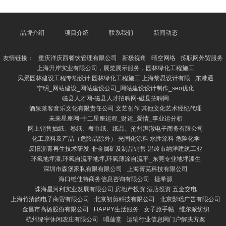
淡。 早餐可遴荐鸡蛋羹、小米粥或全麦面包，搭配生
果泥，如香蕉或苹果泥，补充维生素和膳食纤维。午餐
提倡包括瘦肉粥、蔬菜豆腐汤和少许米饭，确保卵白质
和微量元素的摄入。下昼可提供奶酪或酸奶，手脚钙质
品牌介绍
项目介绍
联系我们
新闻动态
开端。 晚餐则以易消化为主，如鸡肉蔬菜面、南瓜小
米粥等，幸免过于浓重。同期，每天保证一定量的生果
友情链接：
重庆洋庆西餐饮管理有限公司
新极视角
晴空网络
拣职网外贸服务
和蔬菜，如胡萝卜、菠
上海升岸实业有限公司，展览展示服务，园林绿化工程施工
风景园林建设工程专项设计 园林绿化工程施工 上海黎思设计有限
东港通
宁明_网站建设_网站建设公司_网站建设设计制作_seo优化
磁县人才网-磁县人才招聘网-磁县招聘网
酒泉莱客音乐文化有限责任公司 文艺创作 其他文化艺术经纪代理
未来星座网-十二星座运程_财运_爱情_事业运分析
网上销售抽纸、卷纸、餐巾纸、纸品、沧州湃澈电子商务有限公司
化工原料及产品（危险品除外） 光固化涂料 水性涂料 危险化学
废旧沥青再生技术研发-非金属矿及制品销售-温岭市纳洋建筑工业
环氧地坪漆,环氧自流平地坪,环氧薄涂自流平_东莞专业地坪漆生
深圳市森堡家私有限有限公司
上海菁芜科技有限公司
海口维佳特商务信息咨询有限公司
捷希源
珠海星河利实业发展有限公司 房地产投资 酒店投资 五金交电
上海竹清韵电子商贸有限公司
北京初剪科技有限公司
北京影瑶广告有限公司
金昌市高扬股份有限公司
HAPPY生活服务
女子旅手帖
维尔派纺织
杭州绿宇休闲农庄有限公司
唱蓮堂
运输行业信息网门户解决方案