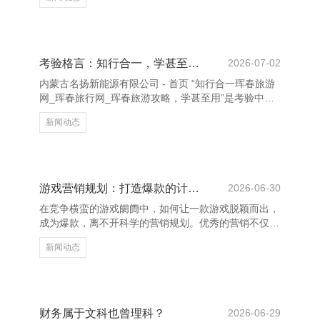
生齐在为梦思而长途拼搏。 在这关节时间，心态尤为
遑急。濒临痛楚的温习任务，有东说念主可能会感到躁
急和压力，但恰是这些挑战，才更能锻真金不怕火咱们
的清爽力。咱们要学会挪动情愫，保抓积极乐不雅的心
态，肯定我方的长途终会有陈说。 内蒙古名扬新能源
考验格言：知行合一，学甚至用。
2026-07-02
有限公司 - 首页 在温习历程中，要顾惜步调，科学安
内蒙古名扬新能源有限公司 - 首页 “知行合一珲春旅游
排时期，查漏补缺，提升端正。每一科的温习齐要有蓄
网_珲春旅行网_珲春旅游攻略，学甚至用”是考验中尽
意、有重心，
头遑急的一条原则。它强调学问与施行的鸠集，宗旨将
新闻动态
所学应用于实质糊口和责任中，果真作念到学有所用。
在传统考验中，不息存在“重表面、轻施行”的情状，学
生天然掌捏了渊博学问，却短少脱手智商与贬责实质问
题的智商。而“知行合一”则提示咱们，学习不单是是为
了老到或取得证书，更遑急的是大约诈骗所学学问去贬
游戏营销规划：打造爆款的计谋与技术
2026-06-30
臆造题、改善糊口。 “学甚至用”不仅有助于普及个东谈
在竞争横蛮的游戏阛阓中，如何让一款游戏脱颖而出，
主智商，还能增强学习的能源。当学生看到我方的学问
成为爆款，离不开科学的营销规划。优秀的营销不仅能
提高游戏的曝光度，还能有用招引指标用户，提高滚动
新闻动态
率。 率先，明确指标用户是要害。不同游戏面向的受
众群体各异较大，如安静游戏得当全年事段，而竞技类
游戏则更偏向年青玩家。精确定位用户，有助于制定针
对性的推行计谋。 其次，试验为王。高质料的游戏试
验和专有的玩法是招引玩家的中枢。同期，相策应对媒
财务属于文科也曾理科？
2026-06-29